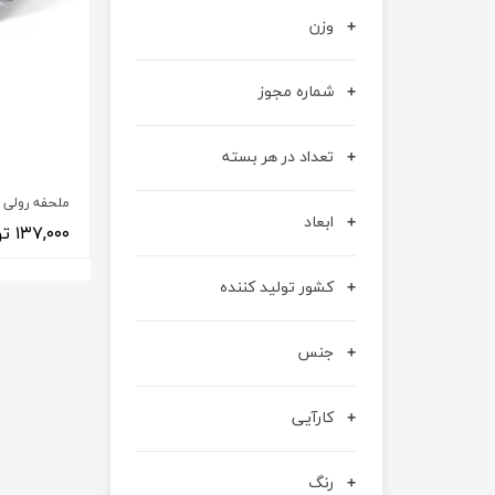
آنژوکت
قوزک بند
وزن
گن غبغب – فک بند – غبغب بند
جوراب واریس
شماره مجوز
تعداد در هر بسته
ملحفه رولی 
ابعاد
۱۳۷,۰۰۰ تومان
کشور تولید کننده
جنس
کارآیی
رنگ