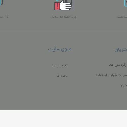
ساعت
پرداخت در محل
72 
ب
منوی سایت
ریان
زگرداندن کالا
تماس با ما
قررات شرایط استفاده
درباره ما
صی