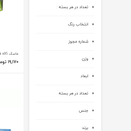
آنژوکت
قوزک بند
تعداد در هر بسته :
گن غبغب – فک بند – غبغب بند
جوراب واریس
انتخاب رنگ
شماره مجوز
ماسک n95 فیلتردار ۵ لایه
وزن
۱۹,۱۷۰ تومان
ابعاد
تعداد در هر بسته
جنس
برند