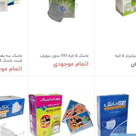
شیلد چشمی
ست گا
ماسک ۵ لایه N95 بدون سوپاپ
ماسک سه بعدی
فست ماسک KF94 (30 عدد)
اتمام موجودی
اتمام مو