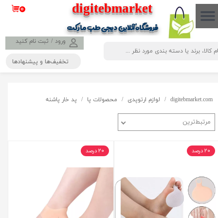
​​​​​​​​digitebmarket
۰
حساب کاربری من
فروشگاه آنلاین دیجی طب مارکت
تغییر گذر واژه
ورود
/
ثبت نام کنید
تخفیف‌ها و پیشنهادها
سفارشات
خروج از حساب کاربری
digitebmarket.com
لوازم ارتوپدی
محصولات پا
پد خار پاشنه
مرتبط‌ترین
۲۰ درصد
۲۰ درصد