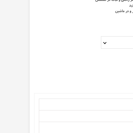
ن و گان تک بیمار
ید
 و در ماشین