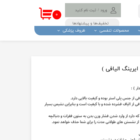
ورود
/
ثبت نام کنید
۰
حساب کاربری من
تخفیف‌ها و پیشنهادها
محصولات تنفسی
ظروف پزشکی
تغییر گذر واژه
سفارشات
و پد الکی
ولیچر
تب سنج و درجه تب
ستریل
خروج از حساب
کاربری
اه بادکش
دستگاه و نوار تست قند
ایرینگ الیافی )
نگ
باتری سمعک
گیر
لامپ مادون قرمز
ر ) :
کش
داز بیمار
ی از جنس پلی استر بوده و کیفیت بالایی دارد.
فی از الیاف فشرده شده و با کیفیت است و بنابراین نشیمن بسیار
 ضد شپش
های پزشکی
ه دارد از وارد شدن فشار وزن بدن به ستون فقرات و دنبالچه
از نشستن های طولانی مدت را برای شما حذف خواهد نمود.
ادرار
 (لنست خونگیری )
ثر راحتی و ثبات در نشستن