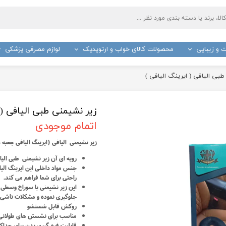
 و زیبایی
محصولات کالای خواب و ارتوپدیک
لوازم مصرفی پزشکی
ج
باند پانسمان
صا چوبی و عصا لردی فلزی
واکر
ترازو
پنبه 
بی الیافی ( ایرینگ الیافی )
بتادین
گاز ا
د و تصفیه کننده هوا
ملحفه و رول بیمارستانی
تشکچه برقی
دستگ
زیر نشیمنی طبی الیافی ( 
سرد و گرم
ارتفاع دهنده توالت فرنگی
کیف آبگرم برقی
آبسلا
اتمام موجودی
سیمتر
جعبه کمک های اولیه
ماساژور برقی
گوش 
زیر نشیمنی الیافی (ایرینگ الیافی جعبه دا
عینک آزمایشگاهی
دست
کیف انسولین
زیر ان
رویه ای آن زیر نشیمنی طبی الیاف
جنس مواد داخلی این ایرینگ الیا
روپوش پزشکی
شانه
راحتی برای شما فراهم می کند.
سرنگ
چسب 
این زیر نشیمنی با سوراخ وسطی ک
جلوگیری نموده و مشکلات ناشی 
سرجی اسلیپ بانوان و سرجی فیکس و باند فیکس سر
کیسه 
روکش قابل شستشو
تیغ جراحی
لانست
مناسب برای نشستن های طولانی
قابلیت فرم گیری بدن برای حداک