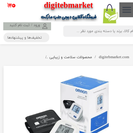
​​​​​​​​digitebmarket
۰
حساب کاربری من
فروشگاه آنلاین دیجی طب مارکت
تغییر گذر واژه
ورود
/
ثبت نام کنید
تخفیف‌ها و پیشنهادها
سفارشات
خروج از حساب کاربری
digitebmarket.com
محصولات سلامت و زیبایی
فشارسنج دیجیتالی بازویی امرن M3