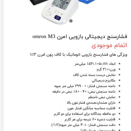
فشارسنج دیجیتالی بازویی امرن omron M3
اتمام موجودی
ویژگی های فشارسنج بازویی اتوماتیک با کاف پهن امرن M3
ابعاد :153x105x87 میلی‌متر
وزن:310 گرم
نمایش درست بسته شدن کاف
مکانیزم:دیجیتالی
دامنه سنجش فشار: 0 - 299 میلی متر جیوه
دامنه سنجش نیض: 40 - 180 نبض در دقیقه
نمایش نبض نامنظم
دارای هشداردهنده‌ی فشارخون بالا
قابلیت محاسبه میانگین فشار خون
دو حافظه جداگانه برای استفاده برای دو کاربر
قابلیت ذخیره ۶۰ نتیجه برای هر کاربر
دقت سنجش فشار: +-3 میلی متر جیوه(2%)
دقت سنجش ضربان:5%