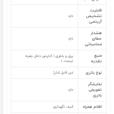
قابلیت
تشخیص
دارد
آریتمی
هشدار
خطای
دارد
محاسباتی
منبع
برق و باطری ( آداپتور داخل جعبه
تغذیه
نیست )
نوع باتری
غیر قابل شارژ
نمایشگر
تعویض
دارد
باتری
اقلام همراه
کیف نگهداری