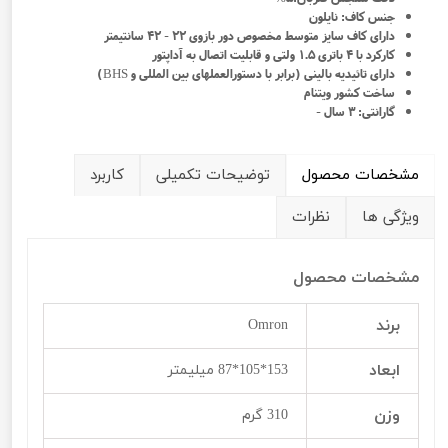
جنس کاف: نایلون
دارای کاف سایز متوسط مخصوص دور بازوی 22 - 42 سانتیمتر
کارکرد با 4 باتری 1.5 ولتی و قابلیت اتصال به آداپتور
دارای تائیدیه بالینی (برابر با دستورالعملهای بین المللی و BHS)
ساخت کشور ویتنام
گارانتی: 3 سال -
مشخصات محصول
توضیحات تکمیلی
کاربرد
ویژگی ها
نظرات
مشخصات محصول
برند
Omron
ابعاد
153*105*87 میلیمتر
وزن
310 گرم