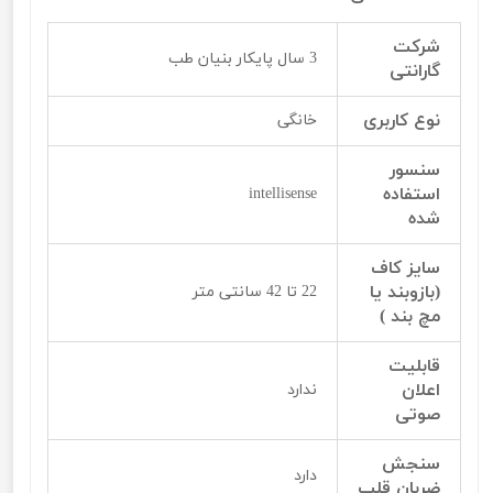
شرکت
3 سال پایکار بنیان طب
گارانتی
نوع کاربری
خانگی
سنسور
استفاده
intellisense
شده
سایز کاف
(بازوبند یا
22 تا 42 سانتی متر
مچ بند )
قابلیت
اعلان
ندارد
صوتی
سنجش
دارد
ضربان قلب