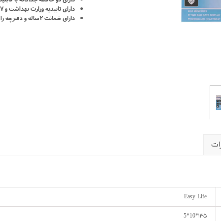
شیلد چشمی
ست گا
دارای تاییدیه وزارت بهداشت و CE0197 اتحادیه اروپا
دارای ضمانت ۲ساله و دفترچه راهنمای فارسی
ات
Easy Life
۱۳۵*10*5