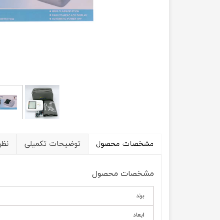
آنژوکت
قوزک بند
گن غبغب – فک بند – غبغب بند
جوراب واریس
مشخصات محصول
توضیحات تکمیلی
نظر
مشخصات محصول
برند
ابعاد