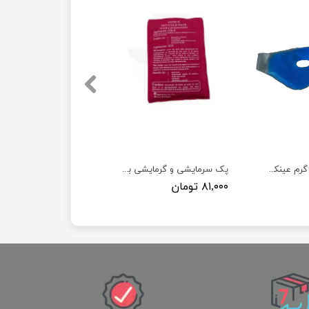
پک ژله ای سرد و گرم عینکی _ چشمی
پک سرمایشی و گرمایشی برزنتی ( سایز کوچک 15×11 )
۸۱,۰۰۰ تومان