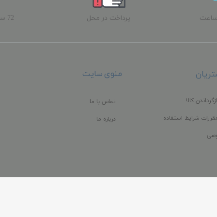
ساعت
پرداخت در محل
72 
ب
منوی سایت
ریان
زگرداندن کالا
تماس با ما
قررات شرایط استفاده
درباره ما
صی