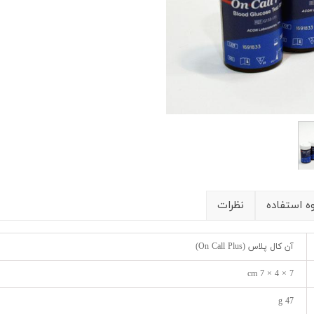
شیلد چشمی
ست گا
ه استفاده
نظرات
آن کال پلاس (On Call Plus)
7 × 4 × 7 cm
47 g