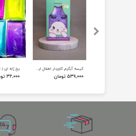
کیسه آبگرم کاوردار اطفال ایزی لایف EasyLife
یخ ژله ای ( 23 * 12 )
۵۳۹,۰۰۰ تومان
۳۲,۰۰۰ تومان