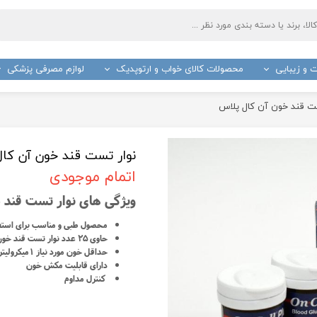
 و زیبایی
محصولات کالای خواب و ارتوپدیک
لوازم مصرفی پزشکی
ج
باند پانسمان
صا چوبی و عصا لردی فلزی
واکر
ترازو
پنبه 
ست قند خون آن کال پلاس
بتادین
گاز ا
د و تصفیه کننده هوا
ملحفه و رول بیمارستانی
تشکچه برقی
دستگ
نوار تست قند خون آن کا
سرد و گرم
ارتفاع دهنده توالت فرنگی
کیف آبگرم برقی
آبسلا
اتمام موجودی
سیمتر
جعبه کمک های اولیه
ماساژور برقی
گوش 
ویژگی های نوار تست قند
عینک آزمایشگاهی
دست
کیف انسولین
زیر ان
محصول طبی و مناسب برای استفا
حاوی ۲۵ عدد نوار تست قند خون
روپوش پزشکی
شانه
حداقل خون مورد نیاز ۱میکرولیتر
سرنگ
چسب 
دارای قابلیت مکش خون
کنترل مداوم
سرجی اسلیپ بانوان و سرجی فیکس و باند فیکس سر
کیسه 
تیغ جراحی
لانست