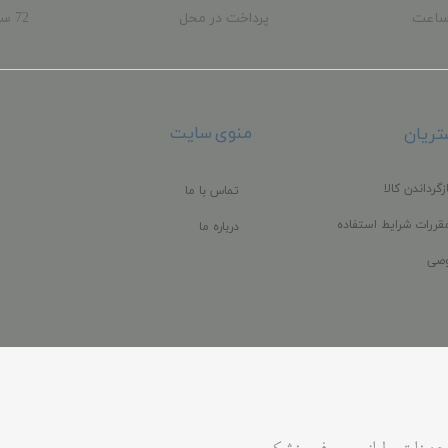
ساعت
پرداخت در محل
72 
ب
منوی سایت
ریان
زگرداندن کالا
تماس با ما
قررات شرایط استفاده
درباره ما
صی