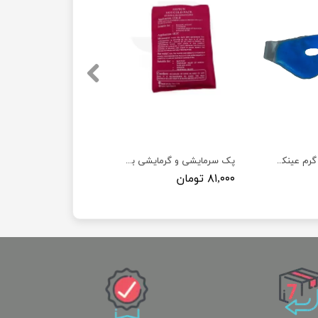
پک ژله ای سرد و گرم عینکی _ چشمی
پک سرمایشی و گرمایشی برزنتی ( سایز کوچک 15×11 )
۸۱,۰۰۰ تومان