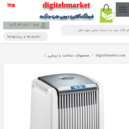
​​​​​​​​digitebmarket
۰
حساب کاربری من
فروشگاه آنلاین دیجی طب مارکت
تغییر گذر واژه
ورود
/
ثبت نام کنید
تخفیف‌ها و پیشنهادها
سفارشات
خروج از حساب کاربری
digitebmarket.com
محصولات سلامت و زیبایی
تصفیه هوا و مرطوب کننده بیور