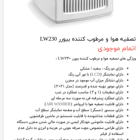
تصفیه هوا و مرطوب کننده بیورر LW230
اتمام موجودی
ویژگی های تصفیه هوا و مرطوب کننده بیورر LW230 :
دارای دو رنگ : سفید / مشکی
دارای نمایشگر (LCD) با نور آبی رنگ
دارای نشانگر میزان آب موجود در مخزن
دارای موتور بهینه شده و قدرتمند (مدل 2021)
دارای تنظیمات (1 و 2) مناسب عملکرد در شب
دارای عملکرد پیشرفته فن به صورت سه مرحله ای
دارای قابلیت تصفیه هوا با ایرواشر (AIR WASHER)
دارای سنسور (حسگر) سطح آب و صفحه نمایشگر سطح آب
دارای قطعات جداشونده با قابلیت شستشو در ماشین ظرفشویی
دارای قابلیت خاموشی خودکار ایمنی در صورت خالی شدن مخزن دستگاه
دارای طراحی مخصوص جهت صرفه جویی در هزینه و انرژی به دلیل عدم
استفاده از فیلتر
دارای قابلیت های : تصفیه،بخورسرد،جمع آوری موی حیوانات، گرده گیاهان،