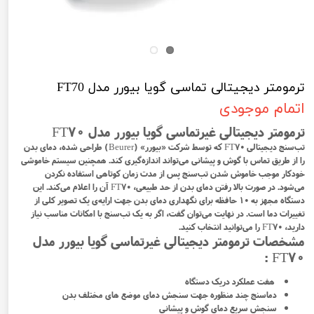
ترمومتر دیجیتالی تماسی گویا بیورر مدل FT70
اتمام موجودی
ترمومتر دیجیتالی غیرتماسی گویا بیورر مدل FT70
تب‌سنج دیجیتالی FT70 که توسط شرکت «بیورر» (Beurer) طراحی شده، دمای بدن
را از طریق تماس با گوش و پیشانی می‌تواند اندازه‌گیری کند. همچنین سیستم خاموشی
خودکار موجب خاموش شدن تب‌سنج پس از مدت زمان کوتاهی استفاده نکردن
می‌شود. در صورت بالا رفتن دمای بدن از حد طبیعی، FT70 آن را اعلام می‌کند. این
دستگاه مجهز به ۱۰ حافظه برای نگهداری دمای بدن جهت ارایه‌ی یک تصویر کلی از
تغییرات دما است. در نهایت می‌توان گفت، اگر به یک تب‌سنج با امکانات مناسب نیاز
دارید، FT70 را می‌توانید انتخاب کنید.
مشخصات ترمومتر دیجیتالی غیرتماسی گویا بیورر مدل
FT70 :
هفت عملکرد دریک دستگاه
دماسنج چند منظوره جهت سنجش دمای موضع های مختلف بدن
سنجش سریع دمای گوش و پیشانی