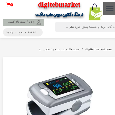
​​​​​​​​digitebmarket
۰
حساب کاربری من
فروشگاه آنلاین دیجی طب مارکت
تغییر گذر واژه
ورود
/
ثبت نام کنید
تخفیف‌ها و پیشنهادها
سفارشات
خروج از حساب کاربری
digitebmarket.com
محصولات سلامت و زیبایی
پالس اکسیمتر بیورر مدل PO80