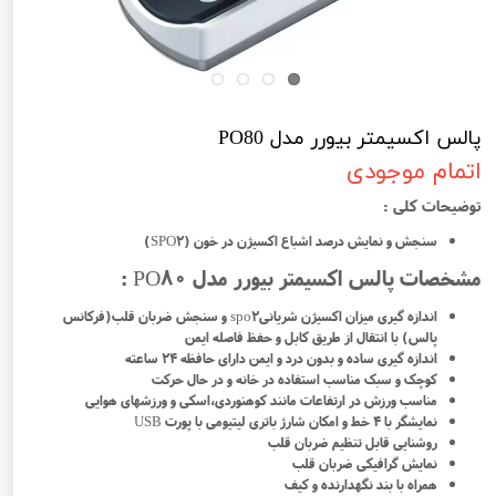
پالس اکسیمتر بیورر مدل PO80
اتمام موجودی
توضیحات کلی :
سنجش و نمایش درصد اشباع اکسیژن در خون (SPO2)
مشخصات پالس اکسیمتر بیورر مدل PO80 :
اندازه گیری میزان اکسیژن شریانیspo2 و سنجش ضربان قلب(فرکانس
پالس) با انتقال از طریق کابل و حفظ فاصله ایمن
اندازه گیری ساده و بدون درد و ایمن دارای حافظه ۲۴ ساعته
کوچک و سبک مناسب استفاده در خانه و در حال حرکت
مناسب ورزش در ارتفاعات مانند کوهنوردی،اسکی و ورزشهای هوایی
نمایشگر با ۴ خط و امکان شارژ باتری لیتیومی با پورت USB
روشنایی قابل تنظیم ضربان قلب
نمایش گرافیکی ضربان قلب
همراه با بند نگهدارنده و کیف