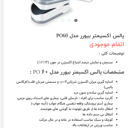
پالس اکسیمتر بیورر مدل PO60
اتمام موجودی
توضیحات کلی :
سنجش و نمایش درصد اشباع اکسیژن در خون (SPO2)
مشخصات پالس اکسیمتر بیورر مدل PO 60 :
اندازه گیری میزان اکسیژن شریانیspo2 و سنجش ضربان قلب(فرکانس
پالس)
اندازه گیری ساده و بدون درد
کاربرد مناسب برای افراد : نارسای قلبی، بیماری های انسداد ریوی مزمن،
بیماری آسم برونشال، وقفه تنفسی هنگام خواب (آینه خواب)
انتقال داده ها از طریق بلوتوث به گوشی های هوشمند
انتقال بی سیم داده ها
کوچک و سبک مناسب استفاده در خانه و در حال حرکت
مناسب ورزش در ارتفاعات بالا