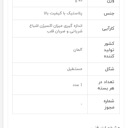
وزن
49 g
جنس
پلاستیک با کیفیت بالا
اندازه گیری میزان اکسیژن اشباع
کارآیی
شریانی و ضربان قلب
کشور
تولید
آلمان
کننده
شکل
مستطیل
تعداد در
1 عدد
هر بسته
شماره
-
مجوز
مشخصات فنی