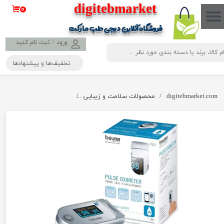
​​​​​​​​digitebmarket
۰
حساب کاربری من
فروشگاه آنلاین دیجی طب مارکت
تغییر گذر واژه
ورود
/
ثبت نام کنید
تخفیف‌ها و پیشنهادها
سفارشات
خروج از حساب کاربری
digitebmarket.com
محصولات سلامت و زیبایی
پالس اکسیمتر بیورر مدل PO60