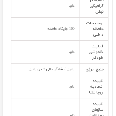
نمایشگر
گرافیکی
دارد
نبض
توضیحات
حافظه
100 جایگاه حافظه
داخلی
قابلیت
خاموشی
دارد
خودکار
منبع انرژی
باتری /نشانگر خالی شدن باتری
تاییده
اتحادیه
دارد
اروپا CE
تاییده
سازمان
بهداشت
دارد