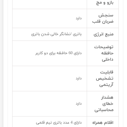
بازو و مچ
سنجش
دارد
ضربان قلب
منبع انرژی
باتری /نشانگر خالی شدن باتری
توضیحات
حافظه
دارای 60 حافظه برای دو کاربر
داخلی
قابلیت
تشخیص
دارد
آریتمی
هشدار
خطای
دارد
محاسباتی
اقلام همراه
دارای 4 عدد باتری نیم قلمی