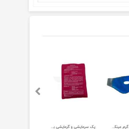
پک ژله ای سرد و گرم عینکی _ چشمی
پک سرمایشی و گرمایشی برزنتی ( سایز کوچک 15×11 )