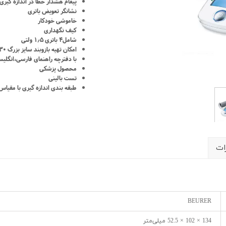
شیلد چشمی
پیغام هشدار خطا در اندازه گیری
ست گا
نشانگر تعویض باتری
خاموشی خودکار
کیف نگهداری
شامل۴ باتری ۱٫۵ ولتی
امکان تهیه بازوبند سایز بزرگ ۳۰ تا ۴۲ سانتیمتر و لوازم جانبی
با دفترچه راهنمای فارسی،انگلیس
محصول پزشکی
تست بالینی
طبقه بندی اندازه گیری با مقیاس
ات
BEURER
134 × 102 × 52.5 میلی‌متر