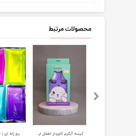
محصولات مرتبط
کیسه آبگرم کاوردار اطفال ایزی لایف EasyLife
یخ ژله ای ( 23 * 12 )