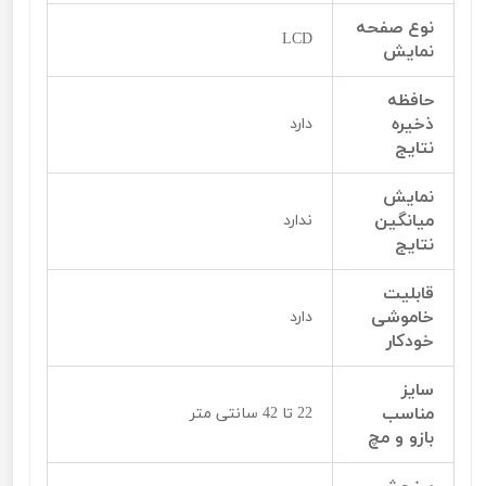
نوع صفحه
LCD
نمایش
حافظه
ذخیره
دارد
نتایج
نمایش
میانگین
ندارد
نتایج
قابلیت
خاموشی
دارد
خودکار
سایز
مناسب
22 تا 42 سانتی متر
بازو و مچ