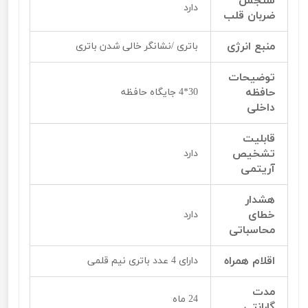
سنجش
دارد
ضربان قلب
منبع انرژی
باتری /نشانگر خالی شدن باتری
توضیحات
حافظه
30*4 جایگاه حافظه
داخلی
قابلیت
تشخیص
دارد
آریتمی
هشدار
خطای
دارد
محاسباتی
اقلام همراه
دارای 4 عدد باتری نیم قلمی
مدت
24 ماه
گارانتی