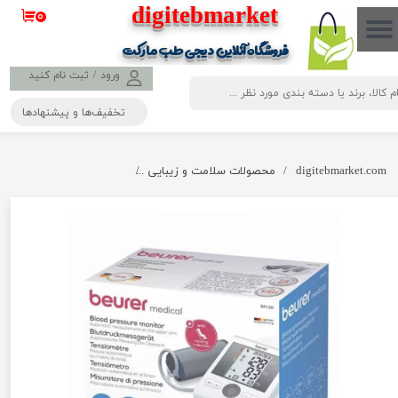
​​​​​​​​digitebmarket
۰
حساب کاربری من
فروشگاه آنلاین دیجی طب مارکت
تغییر گذر واژه
ورود
/
ثبت نام کنید
تخفیف‌ها و پیشنهادها
سفارشات
خروج از حساب کاربری
digitebmarket.com
محصولات سلامت و زیبایی
فشارسنج بازویی BM28