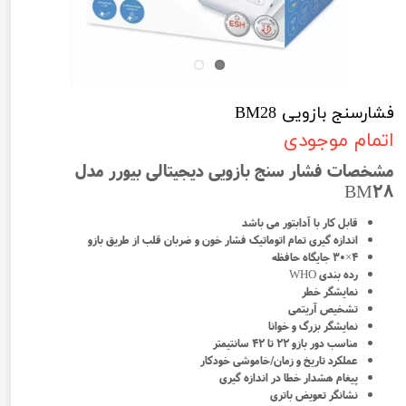
فشارسنج بازویی BM28
اتمام موجودی
مشخصات فشار سنج بازویی دیجیتالی بیورر مدل
BM28
قابل کار با آدابتور می باشد
اندازه گیری تمام اتوماتیک فشار خون و ضربان قلب از طریق بازو
4×3۰ جایگاه حافظه
رده بندی WHO
نمایشگر خطر
تشخیص آریتمی
نمایشگر بزرگ و خوانا
مناسب دور بازو 22 تا 42 سانتیمتر
عملکرد تاریخ و زمان/خاموشی خودکار
پیغام هشدار خطا در اندازه گیری
نشانگر تعویض باتری