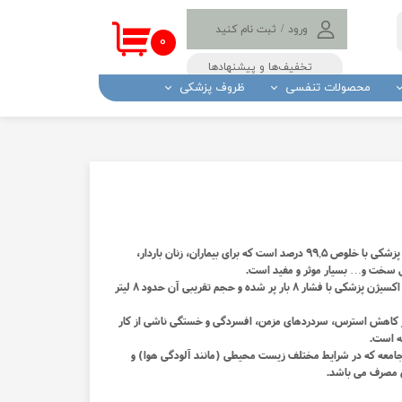
ورود
/
ثبت نام کنید
۰
حساب کاربری من
تخفیف‌ها و پیشنهادها
محصولات تنفسی
ظروف پزشکی
تغییر گذر واژه
سفارشات
و پد الکی
ولیچر
تب سنج و درجه تب
ستریل
خروج از حساب
کاربری
اه بادکش
دستگاه و نوار تست قند
نگ
باتری سمعک
گیر
لامپ مادون قرمز
اسپری اکسیژن بهاران پر شده با اکسیژن پزشکی با خلوص ۹۹,۵ درصد است که برای بیماران، زنان باردار،
کش
ل سخت و… بسیار موثر و مفید است.
داز بیمار
اسپری اکسیژن بهاران در بالاترین خلوص اکسیژن پزشکی با فشار ۸ بار پر شده و حجم تقریبی آن حدود ۸ لیتر
 ضد شپش
ر کاهش استرس، سردردهای مزمن، افسردگی و خستگی ناشی از کار
های پزشکی
جه است.
ادرار
 جامعه که در شرایط مختلف زیست محیطی (مانند آلودگی هوا) و
ی مصرف می باشد.
 (لنست خونگیری )