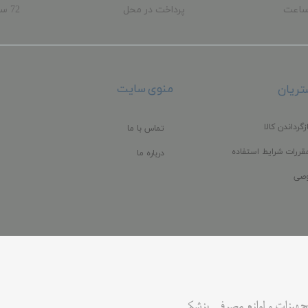
ساعت
پرداخت در محل
72 
ب
منوی سایت
ریان
زگرداندن کالا
تماس با ما
قررات شرایط استفاده
درباره ما
صی
جهیزات و لوازم مصرفی پزشکی