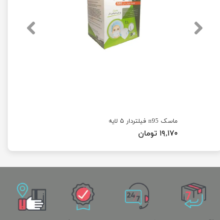
ماسک n95 فیلتردار ۵ لایه
۱۹,۱۷۰ تومان