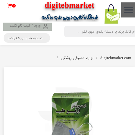
​​​​​​​​digitebmarket
۰
حساب کاربری من
فروشگاه آنلاین دیجی طب مارکت
تغییر گذر واژه
ورود
/
ثبت نام کنید
تخفیف‌ها و پیشنهادها
سفارشات
خروج از حساب کاربری
digitebmarket.com
لوازم مصرفی پزشکی
ماسک ۵ لایه N95 بدون سوپاپ