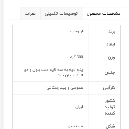
مشخصات محصول
توضیخات تکمیلی
نظرات
برند
ارتوطب
ابعاد
-
وزن
300 گرم
پنج لایه به سه لایه ملت بلون و دو
جنس
لایه اسپان باند
کارآیی
عمومی و بیمارستانی
کشور
تولید
ایران
کننده
شکل
مستطیل