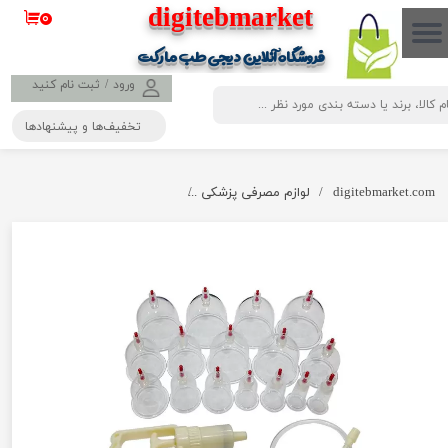
​​​​​​​​digitebmarket
۰
حساب کاربری من
فروشگاه آنلاین دیجی طب مارکت
تغییر گذر واژه
ورود
/
ثبت نام کنید
تخفیف‌ها و پیشنهادها
سفارشات
خروج از حساب کاربری
digitebmarket.com
لوازم مصرفی پزشکی
بادکش بدن حجامت 16 لیوانه