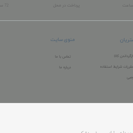
ساعت
پرداخت در محل
72 
ب
منوی سایت
ریان
زگرداندن کالا
تماس با ما
قررات شرایط استفاده
درباره ما
صی