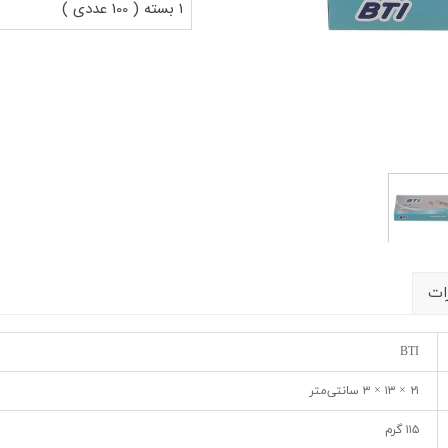
شیلد چشمی
ست گا
1 بسته ( 100 عددی )
ات
BTI
۲۱ × ۱۳ × ۳ سانتی‌متر
۱۱۵ گرم