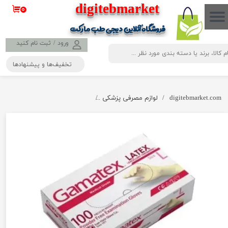
​​​​​​​​digitebmarket
۰
حساب کاربری من
فروشگاه آنلاین دیجی طب مارکت
تغییر گذر واژه
ورود
/
ثبت نام کنید
تخفیف‌ها و پیشنهادها
سفارشات
خروج از حساب کاربری
digitebmarket.com
لوازم مصرفی پزشکی
دستکش لاتکس بدون پودر GAMA TEX حریر