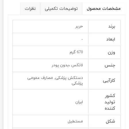
مشخصات محصول
توضیحات تکمیلی
نظرات
برند
حریر
ابعاد
-
وزن
670 گرم
جنس
لاتکس ،بدون پودر
دستکش پزشکی, مصارف عمومی
کارآیی
پزشکی
کشور
تولید
ایران
کننده
شکل
مستطیل