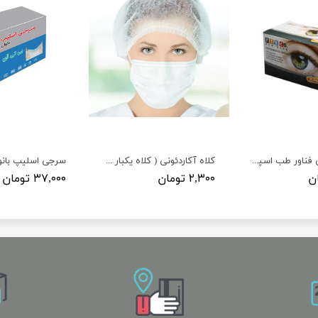
شیلد چشمی فناور طب اسپادانا (FTE CO)
کلاه آکاردئونی ( کلاه یکبار مصرف بسته 100 عددی )
سرجی اسلیپ بانو
۲,۳۰۰ تومان
۳۷,۰۰۰ تومان