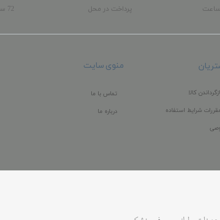
ساعت
پرداخت در محل
72 
ب
منوی سایت
ریان
زگرداندن کالا
تماس با ما
قررات شرایط استفاده
درباره ما
صی