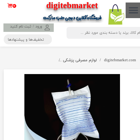
​​​​​​​​digitebmarket
۰
حساب کاربری من
فروشگاه آنلاین دیجی طب مارکت
تغییر گذر واژه
ورود
/
ثبت نام کنید
تخفیف‌ها و پیشنهادها
سفارشات
خروج از حساب کاربری
digitebmarket.com
لوازم مصرفی پزشکی
کیسه ادرار (یورین بگ) ۲۰۰۰ سی‌سی سوپا ( 25 عددی )