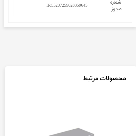
شماره
IRC5207259028359645
مجوز
محصولات مرتبط