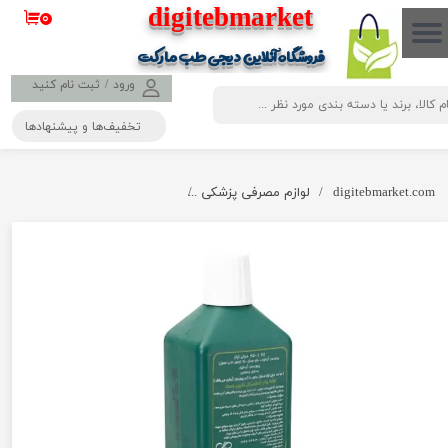
​​​​​​​​digitebmarket
۰
حساب کاربری من
فروشگاه آنلاین دیجی طب مارکت
تغییر گذر واژه
ورود
/
ثبت نام کنید
تخفیف‌ها و پیشنهادها
سفارشات
خروج از حساب کاربری
digitebmarket.com
لوازم مصرفی پزشکی
بتادین (پوویدون آیدان 10 درصد) 250 میلی لیتری