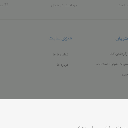
ساعت
پرداخت در محل
72 
ب
منوی سایت
ریان
زگرداندن کالا
تماس با ما
قررات شرایط استفاده
درباره ما
صی