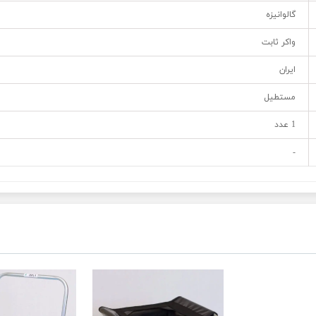
گالوانیزه
واکر ثابت
ایران
مستطیل
1 عدد
-