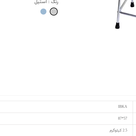
شیلد چشمی
ست گا
رنگ
: استیل
IBKA
57*87
2.5 کیلوگرم