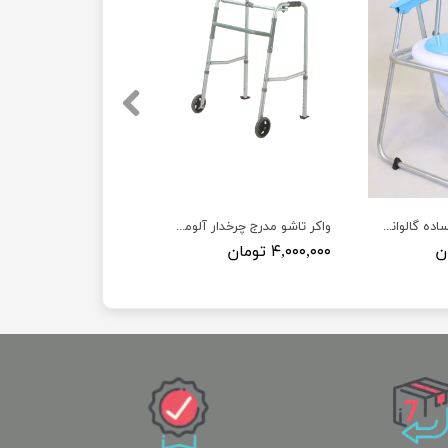
توالت مبله تاشو ساده گالوانیزه
واکر تاشو مدرج چرخدار آلومینیومی
۴,۰۰۰,۰۰۰ تومان