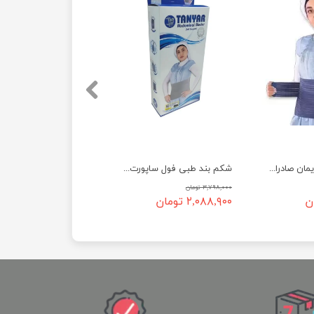
شکم بند بعد از زایمان صادراتی 4139 تن یار
شکم بند طبی فول ساپورت کد 4480
۳,۷۹۸,۰۰۰ تومان
۲,۰۸۸,۹۰۰ تومان