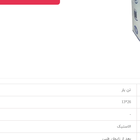
شیلد چشمی
ست گا
تن یار
26*13
-
الاستیک
بعد از زایمان طبی