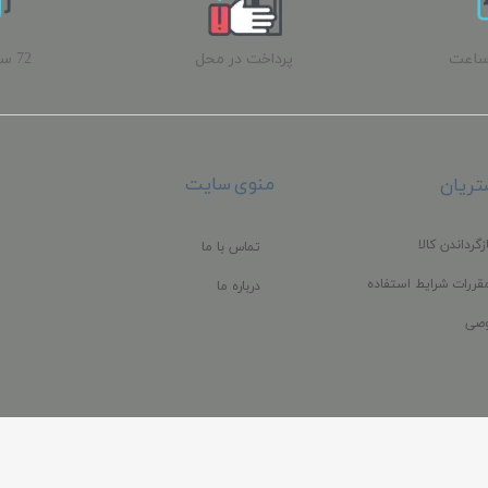
ساعت
پرداخت در محل
72 
ب
منوی سایت
ریان
زگرداندن کالا
تماس با ما
قررات شرایط استفاده
درباره ما
صی