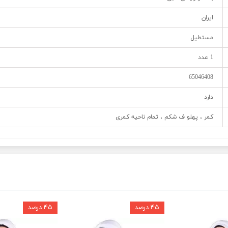
ایران
مستطیل
1 عدد
65046408
دارد
کمر ، پهلو ف شکم ، تمام ناحیه کمری
۴۵ درصد
۴۵ درصد