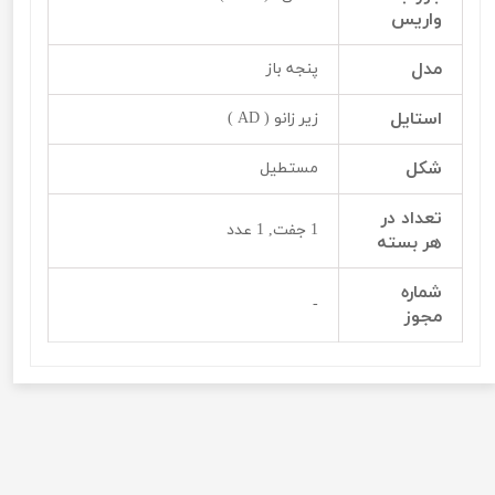
واریس
مدل
پنجه باز
استایل
زیر زانو ( AD )
شکل
مستطیل
تعداد در
1 جفت, 1 عدد
هر بسته
شماره
-
مجوز