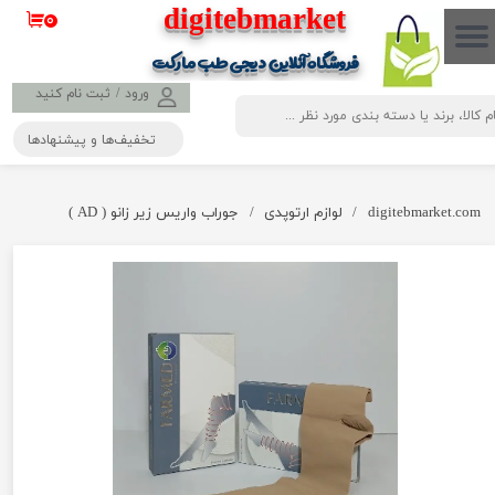
​​​​​​​​digitebmarket
۰
حساب کاربری من
فروشگاه آنلاین دیجی طب مارکت
تغییر گذر واژه
ورود
/
ثبت نام کنید
تخفیف‌ها و پیشنهادها
سفارشات
خروج از حساب کاربری
digitebmarket.com
لوازم ارتوپدی
جوراب واریس زیر زانو ( AD )