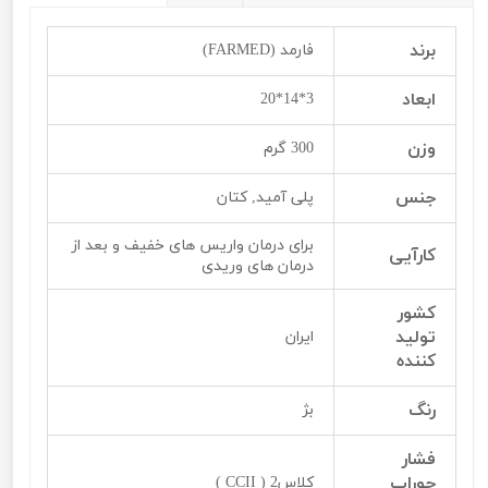
برند
فارمد (FARMED)
ابعاد
3*14*20
وزن
300 گرم
جنس
پلی آمید, کتان
برای درمان واریس های خفیف و بعد از
کارآیی
درمان های وریدی
کشور
تولید
ایران
کننده
رنگ
بژ
فشار
جوراب
کلاس2 ( CCII )