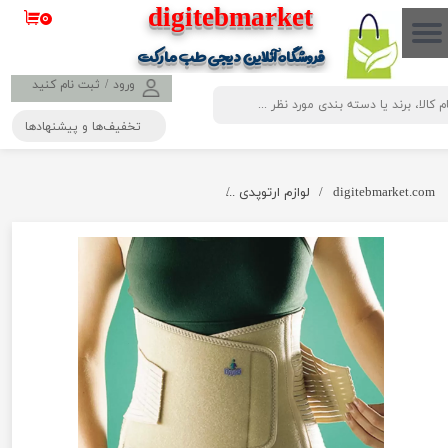
​​​​​​​​digitebmarket
۰
حساب کاربری من
فروشگاه آنلاین دیجی طب مارکت
تغییر گذر واژه
ورود
/
ثبت نام کنید
تخفیف‌ها و پیشنهادها
سفارشات
خروج از حساب کاربری
digitebmarket.com
لوازم ارتوپدی
کرست کمر آتل دار اپو مدل Oppo 2264