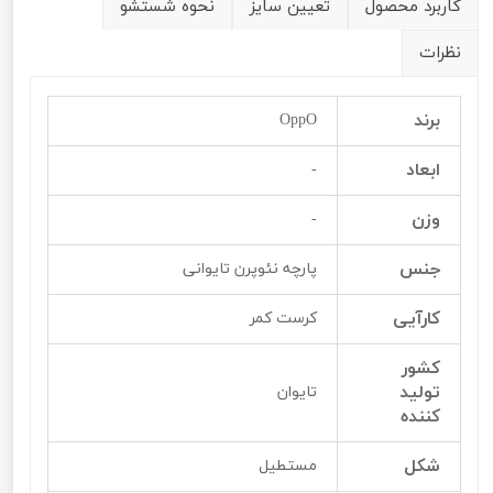
کاربرد محصول
تعیین سایز
نحوه شستشو
نظرات
برند
OppO
ابعاد
-
وزن
-
جنس
پارچه نئوپرن تایوانی
کارآیی
کرست کمر
کشور
تولید
تایوان
کننده
شکل
مستطیل