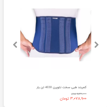
کمربند طبی سخت نئوپرن 4030 تن یار
۵,۵۹۸,۰۰۰ تومان
۳,۰۷۸,۹۰۰ تومان