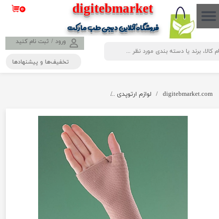
​​​​​​​​digitebmarket
۰
حساب کاربری من
فروشگاه آنلاین دیجی طب مارکت
تغییر گذر واژه
ورود
/
ثبت نام کنید
تخفیف‌ها و پیشنهادها
سفارشات
خروج از حساب کاربری
digitebmarket.com
لوازم ارتوپدی
مچ بند كشی بلند اپو مدل OppO 2184