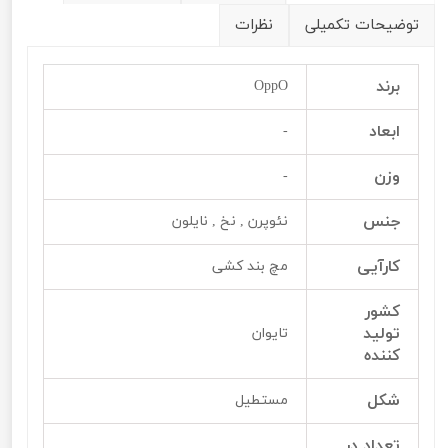
توضیحات تکمیلی
نظرات
برند
OppO
ابعاد
-
وزن
-
جنس
نئوپرن , نخ , نایلون
کارآیی
مچ بند کشی
کشور
تولید
تایوان
کننده
شکل
مستطیل
تعداد در