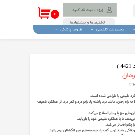
ورود
/
ثبت نام کنید
۰
حساب کاربری من
تخفیف‌ها و پیشنهادها
محصولات تنفسی
ظروف پزشکی
تغییر گذر واژه
سفارشات
و پد الکی
ولیچر
تب سنج و درجه تب
ستریل
خروج از حساب
کاربری
اه بادکش
دستگاه و نوار تست قند
)
نگ
باتری سمعک
گیر
لامپ مادون قرمز
کش
داز بیمار
کرد طبیعی پا طراحی شده است.
راه رفتن، مانند درد پاشنه پا، زانو درد و کمر درد اثر عملکرد ضعیف
 ضد شپش
های پزشکی
های مچ پا و پا را اصلاح می‌کند.
‌دهد تا پا عملکرد طبیعی خود را بازیابد.
ادرار
 یکنواخت‌تر می‌کند.
 (لنست خونگیری )
دناکی مانند توپی کف پا، میخچه‌های بین انگشتان برمی‌دارد.