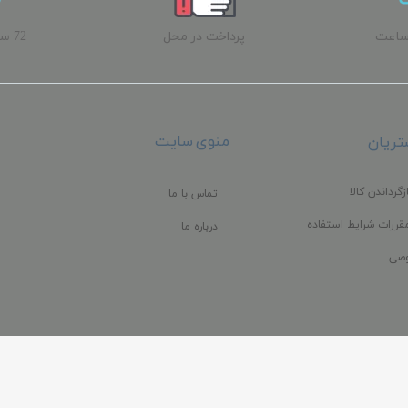
ساعت
پرداخت در محل
72 
ب
منوی سایت
ریان
زگرداندن کالا
تماس با ما
قررات شرایط استفاده
درباره ما
صی