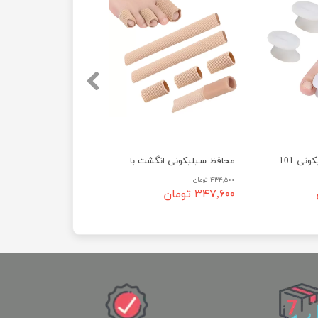
پد لاانگشتی سیلیکونی 1101 UWALK
محافظ سیلیکونی انگشت با روکش پارچه ای 1151 UWALK
۴۳۴,۵۰۰ تومان
۳۴۷,۶۰۰ تومان