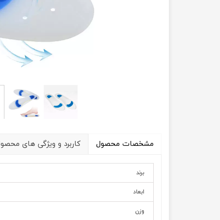
آنژوکت
قوزک بند
گن غبغب – فک بند – غبغب بند
جوراب واریس
مشخصات محصول
کاربرد و ویژگی های محصو
برند
ابعاد
وزن