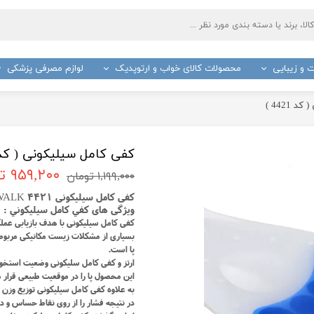
 و زیبایی
محصولات کالای خواب و ارتوپدیک
لوازم مصرفی پزشکی
ج
باند پانسمان
صا چوبی و عصا لردی فلزی
واکر
ترازو
پنبه 
4421 )
بتادین
گاز ا
د و تصفیه کننده هوا
ملحفه و رول بیمارستانی
تشکچه برقی
دستگ
کفی کامل سیلیکونی ( کد 4421 
سرد و گرم
ارتفاع دهنده توالت فرنگی
کیف آبگرم برقی
آبسلا
۹۵۹,۲۰۰ تومان
۱,۱۹۹,۰۰۰ تومان
سیمتر
جعبه کمک های اولیه
ماساژور برقی
گوش 
کفی کامل سیلیکونی 4421 UWALK
عینک آزمایشگاهی
دست
ویژگی های کفي کامل سيليکوني :
کیف انسولین
زیر ان
کفی کامل سیلیکونی با هدف بازیابی عمل
بسیاری از مشکلات زیست مکانیکی مربوط به 
روپوش پزشکی
شانه
پا است.
سرنگ
چسب 
ارتز و کفی کامل سلیکونی وضعیت استخوان‌
این محصول پا را در موقعیت طبیعی قرار می
سرجی اسلیپ بانوان و سرجی فیکس و باند فیکس سر
کیسه 
به علاوه کفی کامل سیلیکونی توزیع وزن را
تیغ جراحی
لانست
در نتیجه فشار را از روی نقاط حساس و در