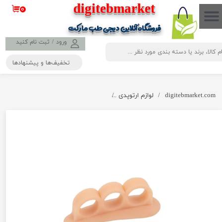
​​​​​​​​digitebmarket
۰
حساب کاربری من
فروشگاه آنلاین دیجی طب مارکت
تغییر گذر واژه
ورود
/
ثبت نام کنید
تخفیف‌ها و پیشنهادها
سفارشات
خروج از حساب کاربری
digitebmarket.com
لوازم ارتوپدی
انگشت چکشی سه حلقه ای سیلیکونی ( کد 143