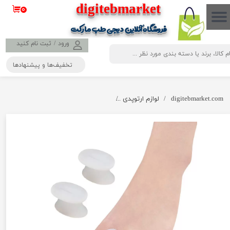
​​​​​​​​digitebmarket
۰
حساب کاربری من
فروشگاه آنلاین دیجی طب مارکت
تغییر گذر واژه
ورود
/
ثبت نام کنید
تخفیف‌ها و پیشنهادها
سفارشات
خروج از حساب کاربری
digitebmarket.com
لوازم ارتوپدی
پد لاانگشتی سیلیکونی 1101 UWALK