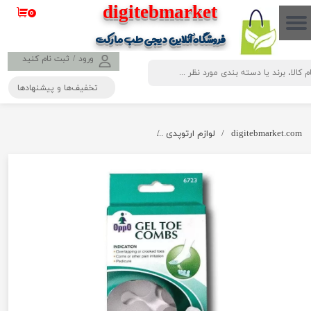
​​​​​​​​digitebmarket
۰
حساب کاربری من
فروشگاه آنلاین دیجی طب مارکت
تغییر گذر واژه
ورود
/
ثبت نام کنید
تخفیف‌ها و پیشنهادها
سفارشات
خروج از حساب کاربری
digitebmarket.com
لوازم ارتوپدی
جداکننده ژله ای انگشتان 6723 OppO