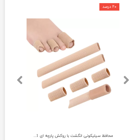
۲۰ درصد
محافظ سیلیکونی انگشت با روکش پارچه ای 1151 UWALK