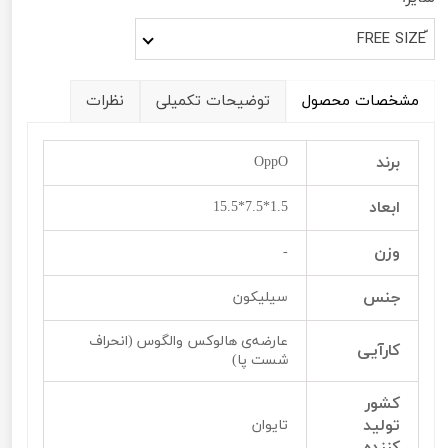
مشخصات محصول
توضیحات تکمیلی
نظرات
برند
OppO
ابعاد
1.5*7.5*15.5
وزن
-
جنس
سیلیکون
عارضه‌ی هالوکس والگوس (انحراف
کارآیی
شست پا)
کشور
تولید
تایوان
کننده