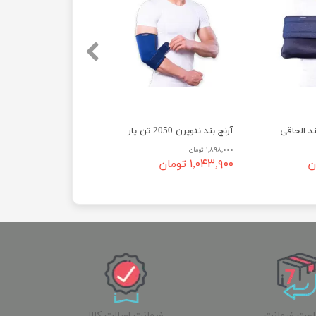
آویز دست با بازوبند الحاقی 2240 تن یار
آرنج بند نئوپرن 2050 تن یار
۱,۸۹۸,۰۰۰ تومان
۱,۰۴۳,۹۰۰ تومان
ساعت ضمانت
ضمانت اصالت کالا