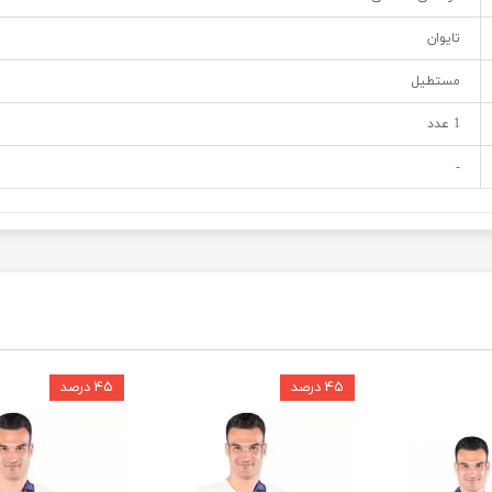
تایوان
مستطیل
1 عدد
-
۴۵ درصد
۴۵ درصد