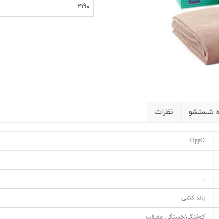
شیلد چشمی
ست گا
2190
ه شستشو
نظرات
OppO
-
-
باند کشی
کوفتگی/خستگی عضلات