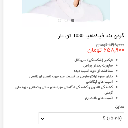
گردن بند فیلادلفیا 1030 تن یار
۱,۱۹۸,۰۰۰ تومان
۶۵۸,۹۰۰ تومان
فرکچر (شکستگی) سرویکال
ساپورت بعد از جراحی
محافظت از مهره آسیب دیده
دارای حفره تراکئوستومی در قسمت جلو جهت تنفس اورژانسی
آسیب های لیگامانی
کشیدگی تاندون و کشیدگی لیگامانی مهره های میانی و تحتانی مهره های
گردنی
آسیب های بافت نرم
سایز:
S (25-35)