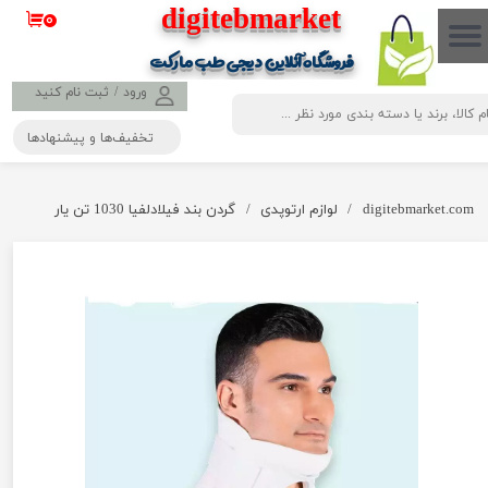
​​​​​​​​digitebmarket
۰
حساب کاربری من
فروشگاه آنلاین دیجی طب مارکت
تغییر گذر واژه
ورود
/
ثبت نام کنید
تخفیف‌ها و پیشنهادها
سفارشات
خروج از حساب کاربری
digitebmarket.com
لوازم ارتوپدی
گردن بند فیلادلفیا 1030 تن یار