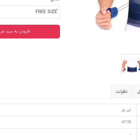
شیلد چشمی
ست گا
افزودن به سبد خر
ل
نظرات
تن یار
20*45
-