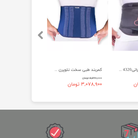
کمربند پد دار صادراتی4320 تن یار
کمربند طبی سخت نئوپرن 4030 تن یار
۵,۵۹۸,۰۰۰ تومان
۳,۰۷۸,۹۰۰ تومان