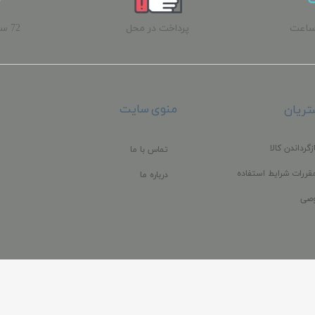
ساعت
پرداخت در محل
72 
ب
منوی سایت
ریان
زگرداندن کالا
تماس با ما
قررات شرایط استفاده
درباره ما
صی