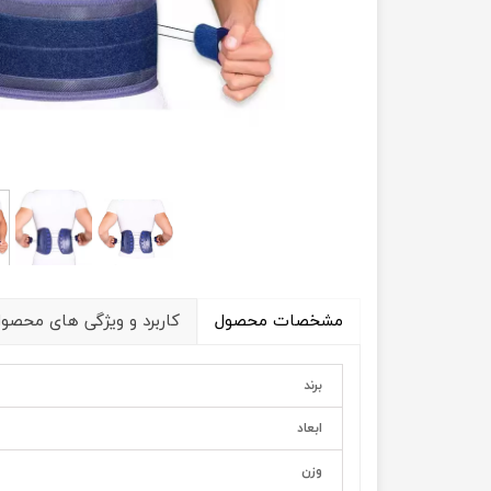
آنژوکت
قوزک بند
گن غبغب – فک بند – غبغب بند
جوراب واریس
مشخصات محصول
کاربرد و ویژگی های محصو
برند
ابعاد
وزن