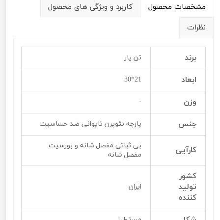
مشخصات محصول
کاربرد و ویژگی های محصول
نظرات
برند
تن یار
ابعاد
21*30
وزن
-
جنس
پارچه نئوپرن تایوانی ضد حساسیت
بی ثباتی مفصل شانه و بورسیت
کارآیی
مفصل شانه
کشور
تولید
ایران
کننده
شکل
مستطیل