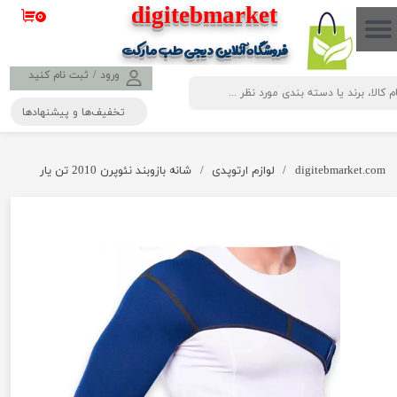
​​​​​​​​digitebmarket
۰
حساب کاربری من
فروشگاه آنلاین دیجی طب مارکت
تغییر گذر واژه
ورود
/
ثبت نام کنید
تخفیف‌ها و پیشنهادها
سفارشات
خروج از حساب کاربری
digitebmarket.com
لوازم ارتوپدی
شانه بازوبند نئوپرن 2010 تن یار