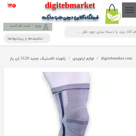
​​​​​​​​digitebmarket
۰
حساب کاربری من
فروشگاه آنلاین دیجی طب مارکت
تغییر گذر واژه
ورود
/
ثبت نام کنید
تخفیف‌ها و پیشنهادها
سفارشات
خروج از حساب کاربری
digitebmarket.com
لوازم ارتوپدی
زانوبند الاستیک جدید 5120 تن یار