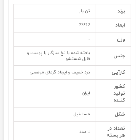
برند
تن یار
ابعاد
12*23
وزن
-
بافته شده با نخ سازگار با پوست و
جنس
قابل شستشو
کارآیی
درد خفیف و ایجاد گرمای موضعی
کشور
تولید
ایران
کننده
شکل
مستطیل
تعداد در
1 عدد
هر بسته