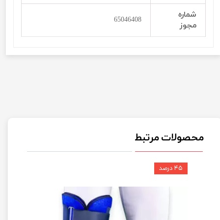
شماره
65046408
مجوز
محصولات مرتبط
۴۵ درصد