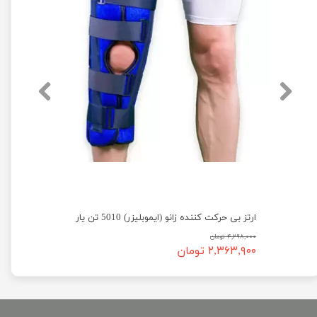
زانوبند قابل تنظیم کشکک باز نئوپرن 5040 تن یار
ارتز بی حرکت کننده زانو (ایموبلیزر) 5010 تن یار
۴,۲۹۸,۰۰۰ تومان
۲,۳۶۳,۹۰۰ تومان