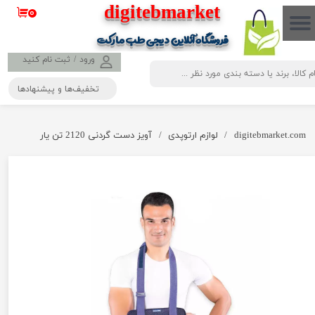
​​​​​​​​digitebmarket
۰
حساب کاربری من
فروشگاه آنلاین دیجی طب مارکت
تغییر گذر واژه
ورود
/
ثبت نام کنید
تخفیف‌ها و پیشنهادها
سفارشات
خروج از حساب کاربری
digitebmarket.com
لوازم ارتوپدی
آویز دست گردنی 2120 تن یار