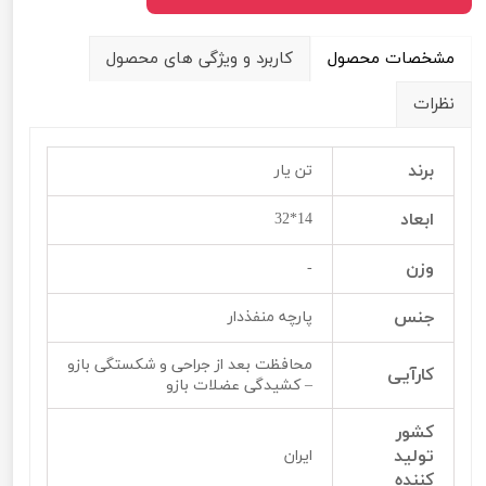
مشخصات محصول
کاربرد و ویژگی های محصول
نظرات
برند
تن یار
ابعاد
14*32
وزن
-
جنس
پارچه منفذدار
محافظت بعد از جراحی و شکستگی بازو
کارآیی
– کشیدگی عضلات بازو
کشور
تولید
ایران
کننده