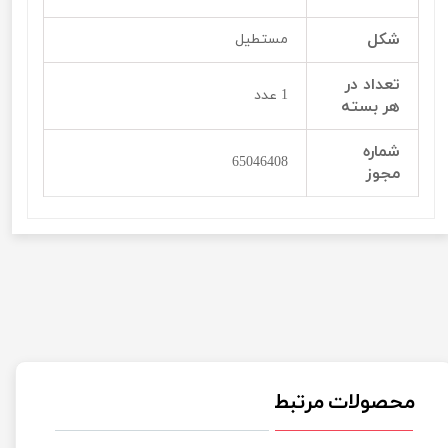
شکل
مستطیل
تعداد در
1 عدد
هر بسته
شماره
65046408
مجوز
محصولات مرتبط