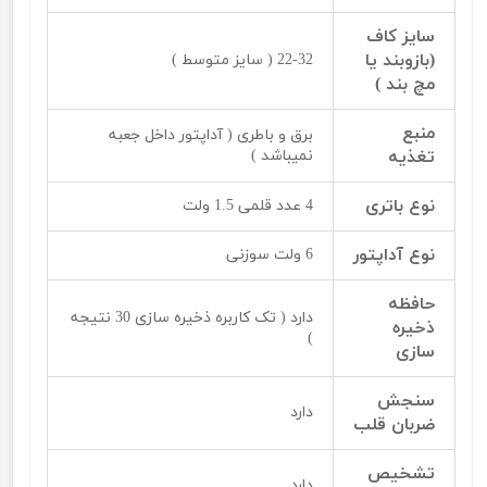
سایز کاف
(بازوبند یا
22-32 ( سایز متوسط )
مچ بند )
منبع
برق و باطری ( آداپتور داخل جعبه
تغذیه
نمیباشد )
نوع باتری
4 عدد قلمی 1.5 ولت
نوع آداپتور
6 ولت سوزنی
حافظه
دارد ( تک کاربره ذخیره سازی 30 نتیجه
ذخیره
)
سازی
سنجش
دارد
ضربان قلب
تشخیص
دارد