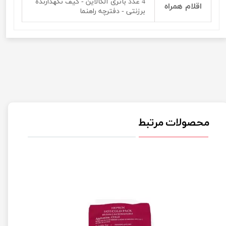
4 عدد باتری آلکالاین - کیف نگهدارنده
اقلام همراه
برزنتی - دفترچه راهنما
محصولات مرتبط