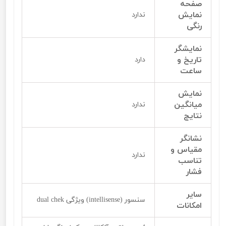
صفحه
نمایش
ندارد
رنگی
نمایشگر
تاریخ و
دارد
ساعت
نمایش
میانگین
ندارد
نتایج
نشانگر
مقیاس و
ندارد
تناسب
فشار
سایر
سنسور (intellisense) ویژگی dual chek
امکانات