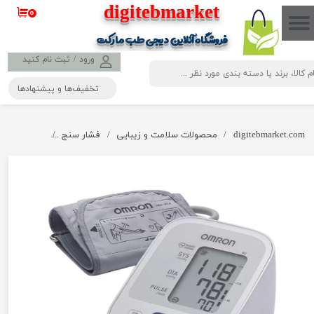
​​​​​​​​digitebmarket
۰
حساب کاربری من
فروشگاه آنلاین دیجی طب مارکت
تغییر گذر واژه
ورود
/
ثبت نام کنید
تخفیف‌ها و پیشنهادها
سفارشات
خروج از حساب کاربری
digitebmarket.com
محصولات سلامت و زیبایی
فشار سنج
فشارسنج دیجیتا