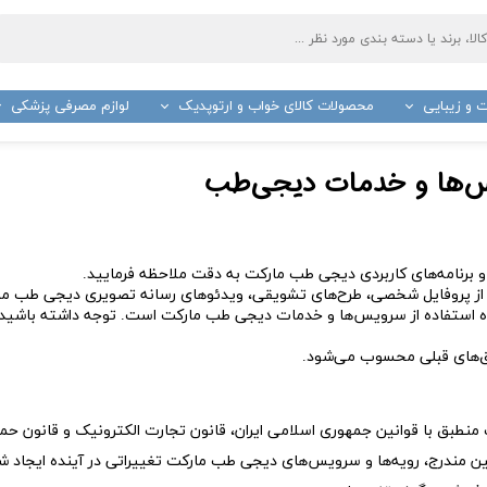
 و زیبایی
محصولات کالای خواب و ارتوپدیک
لوازم مصرفی پزشکی
ج
باند پانسمان
صا چوبی و عصا لردی فلزی
واکر
ترازو
پنبه 
یس‌ها و خدمات دیجی‌طب
بتادین
گاز ا
د و تصفیه کننده هوا
ملحفه و رول بیمارستانی
تشکچه برقی
دستگ
سرد و گرم
ارتفاع دهنده توالت فرنگی
کیف آبگرم برقی
آبسلا
 و برنامه‌‏های کاربردی دیجی‌ طب مارکت به دقت ملاحظه فرمایید.
سیمتر
جعبه کمک های اولیه
ماساژور برقی
گوش 
ه از پروفایل شخصی، طرح‏‌های تشویقی، ویدئوهای رسانه تصویری دیجی طب م
عینک آزمایشگاهی
دست
ه استفاده از سرویس‌‏ها و خدمات دیجی‌ طب مارکت است. توجه داشته باشید 
کیف انسولین
زیر ان
ق‏‌های قبلی محسوب می‏‌شود.
روپوش پزشکی
شانه
سرنگ
چسب 
سرجی اسلیپ بانوان و سرجی فیکس و باند فیکس سر
کیسه 
منطبق با قوانین جمهوری اسلامی ایران، قانون تجارت الکترونیک و قانون حم
تیغ جراحی
لانست
نین مندرج، رویه‏‌ها و سرویس‏‌های دیجی‌ طب مارکت تغییراتی در آینده ایجا