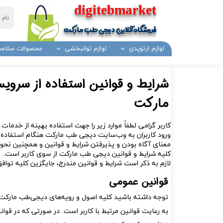
​​​​​​​​digitebmarket
فروشگاه آنلاین دیجی طب مارکت
لوازم ارتوپدی
لوازم توانبخشی
محصولات سلامت
گردن بند
باند کشی
بالشت طبی
توالت فرنگی
قطره چکان دارویی
آرایشی و بهداشتی
نازل و ماسک اکسیژن
فشارسن
انواع ع
شرایط و قوانین استفاده از سرو
وازلین
مانومتر
صابون
زیرنشیمنی
ظرف دارویی
تبدیل توالت فرنگی
چشم بند و پد تنبلی چشم
بخور گرم
دورگردنی
مارکت
آویز دست
ظرف دندان
گاز غیر استریل
اکسیژن یکبار مصرف
بخور سر
گارو کشی
پشتی کمری
لگن و لوله ادرار
محصولات مراقبی پا
اسپیرومتری تشویقی
ابزار خون گیری و تزریق
پک های 
کاربر گرامی لطفاً موارد زیر را جهت استفاده بهینه از خدمات
دمیار
نبولایزر
چسب درد
سفتی باکس
شانه و آرنج بند
پالس اک
ورود کاربران به وب‏‌سایت دیجی‌ طب مارکت هنگام استفاد
مچ بند
کاور کفش
معنای آگاه بودن و پذیرفتن شرایط و قوانین و همچنین نحو
کلیه شرایط و قوانین دیجی طب مارکت از سوی کاربر است.
قوزبند
کلاه آکاردئونی ( یکبار مصرف )
لازم به ذکر است شرایط و قوانین مندرج، جایگزین کلیه تواف
ماسک
کمربند طبی
قوانین عمومی
سوند و فولی
شکم بند طبی
فتق بند
ژل سونوگرافی
توجه داشته باشید کلیه اصول و رویه‏‌های دیجی‌طب مارکت 
زانوبند
ست سرم
به رعایت قوانین مرتبط با کاربر است. در صورتی که در قوا