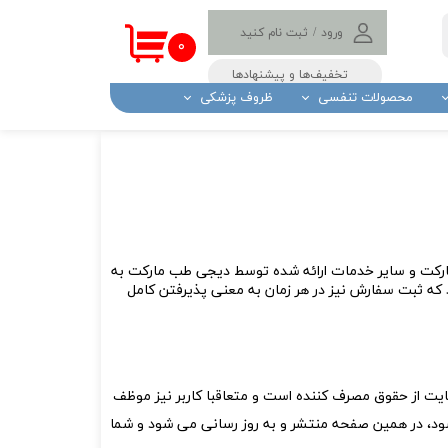
ورود
/
ثبت نام کنید
۰
حساب کاربری من
تخفیف‌ها و پیشنهادها
محصولات تنفسی
ظروف پزشکی
تغییر گذر واژه
سفارشات
و پد الکی
ولیچر
تب سنج و درجه تب
ستریل
خروج از حساب
کاربری
اه بادکش
دستگاه و نوار تست قند
نگ
باتری سمعک
گیر
لامپ مادون قرمز
ارکت و سایر خدمات ارائه شده توسط دیجی‌ طب مارکت به
کش
که ثبت سفارش نیز در هر زمان به معنی پذیرفتن کامل
داز بیمار
 ضد شپش
های پزشکی
ادرار
ایت از حقوق مصرف کننده است و متعاقبا کاربر نیز موظف
 (لنست خونگیری )
د شود، در همین صفحه منتشر و به روز رسانی می شود و شما