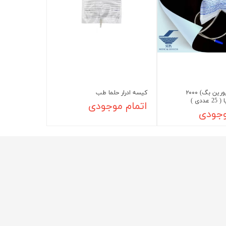
شیلد چشمی
ست گا
کیسه ادرار (یورین بگ) ۲۰۰۰
کیسه ادرار حلما طب
دی )
اتمام موجودی
وجودی