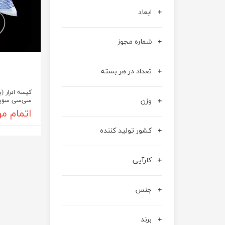
آنژوکت
قوزک بند
ابعاد
گن غبغب – فک بند – غبغب بند
جوراب واریس
شماره مجوز
تعداد در هر بسته
وزن
سی‌سی سوپا ( 25 عد
اتمام م
کشور تولید کننده
کارآیی
جنس
برند