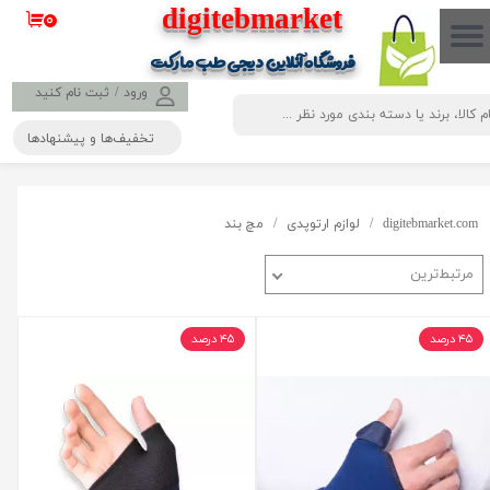
​​​​​​​​digitebmarket
۰
حساب کاربری من
فروشگاه آنلاین دیجی طب مارکت
تغییر گذر واژه
ورود
/
ثبت نام کنید
تخفیف‌ها و پیشنهادها
سفارشات
خروج از حساب کاربری
digitebmarket.com
لوازم ارتوپدی
مچ بند
مرتبط‌ترین
۴۵ درصد
۴۵ درصد